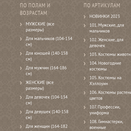
ПО ПОЛАМ И
ПО АРТИКУЛАМ
ВОЗРАСТАМ
НОВИНКИ 2023
МУЖСКИЕ (все
101. Мужские, для
размеры)
мальчиков
Для мальчиков (104-134
102. Женские, для
см)
девочек
Для юношей (140-158
103. Костюмы живот
см)
104. Новогодние
Для мужчин (164-186
костюмы
см)
105. Костюмы на
ЖЕНСКИЕ (все
Хэллоуин
размеры)
106. Костюмы растени
Для девочек (104-134
цветов
см)
107. Профессии,
Для девушек (140-158
униформа
см)
108. Гимнастерки,
Для женщин (164-182
военные