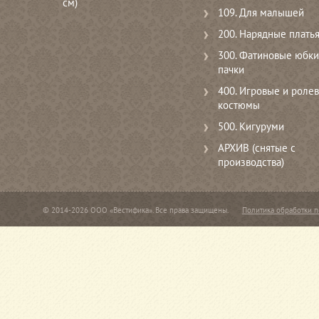
см)
109. Для малышей
200. Нарядные плать
300. Фатиновые юбки
пачки
400. Игровые и роле
костюмы
500. Кигуруми
АРХИВ (снятые с
производства)
© 2014-2026 ООО «Вестифика». Все права защищены.
Политика обработки 