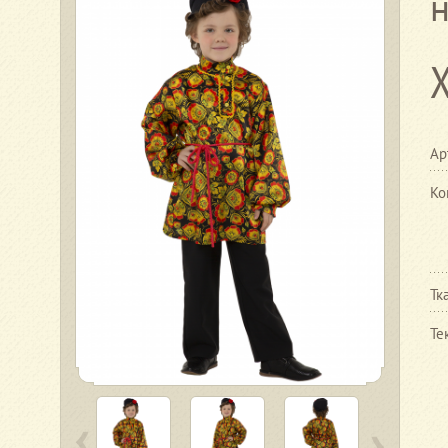
Ар
Ко
Тк
Те