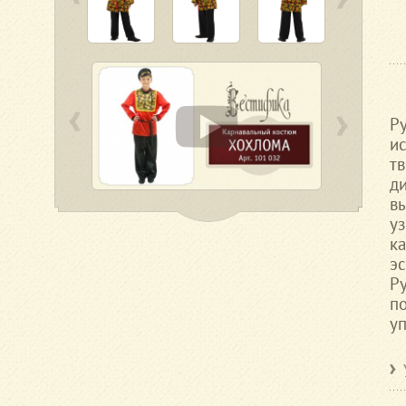
Р
и
т
д
в
у
к
э
Р
п
у