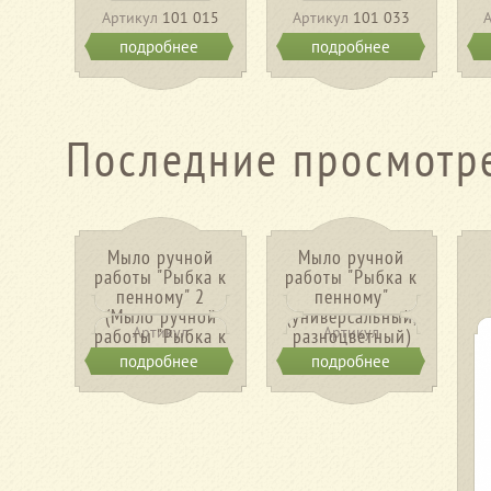
Артикул
101 015
Артикул
101 033
подробнее
подробнее
Последние просмотр
Мыло ручной
Мыло ручной
работы "Рыбка к
работы "Рыбка к
пенному" 2
пенному"
(Мыло ручной
(универсальный,
Артикул
Артикул
работы "Рыбка к
разноцветный)
пенному" 2)
подробнее
подробнее