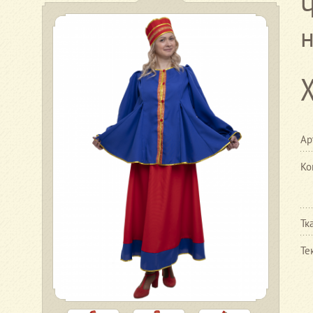
Ар
Ко
Тк
Те