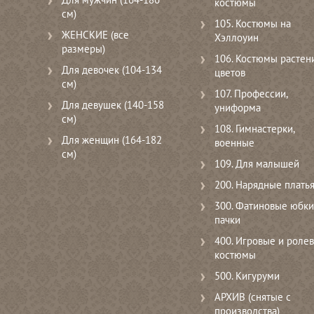
костюмы
см)
105. Костюмы на
ЖЕНСКИЕ (все
Хэллоуин
размеры)
106. Костюмы растени
Для девочек (104-134
цветов
см)
107. Профессии,
Для девушек (140-158
униформа
см)
108. Гимнастерки,
Для женщин (164-182
военные
см)
109. Для малышей
200. Нарядные плать
300. Фатиновые юбки
пачки
400. Игровые и роле
костюмы
500. Кигуруми
АРХИВ (снятые с
производства)