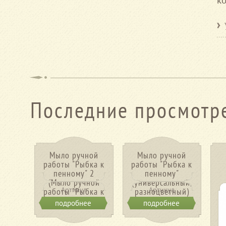
к
Последние просмотр
Мыло ручной
Мыло ручной
работы "Рыбка к
работы "Рыбка к
пенному" 2
пенному"
(Мыло ручной
(универсальный,
Артикул
Артикул
работы "Рыбка к
разноцветный)
пенному" 2)
подробнее
подробнее