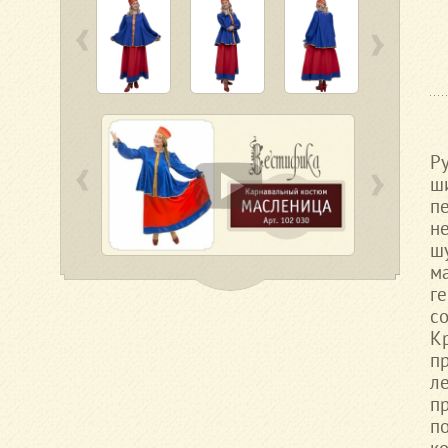
Р
ш
п
н
ш
м
г
со
К
п
ле
пр
п