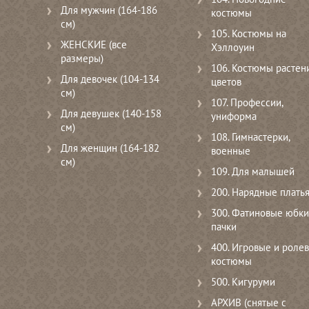
Для мужчин (164-186
костюмы
см)
105. Костюмы на
ЖЕНСКИЕ (все
Хэллоуин
размеры)
106. Костюмы растени
Для девочек (104-134
цветов
см)
107. Профессии,
Для девушек (140-158
униформа
см)
108. Гимнастерки,
Для женщин (164-182
военные
см)
109. Для малышей
200. Нарядные плать
300. Фатиновые юбки
пачки
400. Игровые и роле
костюмы
500. Кигуруми
АРХИВ (снятые с